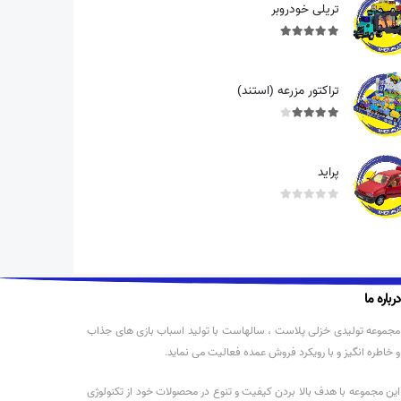
تریلی خودروبر
out of 5
5.00
تراکتور مزرعه (استند)
out of 5
4.00
پراید
out of 5
0
درباره ما
مجموعه تولیدی خزلی پلاست ، سالهاست با تولید اسباب بازی های جذاب
و خاطره انگیز و با رویکرد فروش عمده فعالیت می نماید.
این مجموعه با هدف بالا بردن کیفیت و تنوع در محصولات خود از تکنولوژی