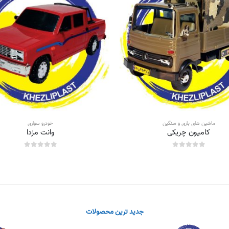
ماشین های باری و سنگین
خودرو سواری
کامیون چریکی
وانت مزدا
out of 5
0
out of 5
0
جدید ترین محصولات