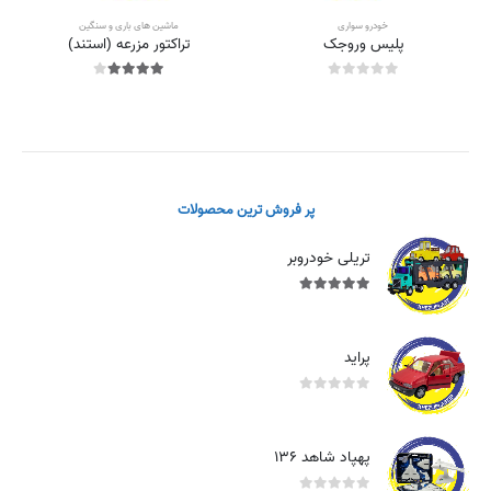
خودرو سواری
ماشین های باری و سنگین
پلیس وروجک
تراکتور مزرعه (استند)
out of 5
4.00
out of 5
0
پر فروش ترین محصولات
تریلی خودروبر
out of 5
5.00
پراید
out of 5
0
پهپاد شاهد ۱۳۶