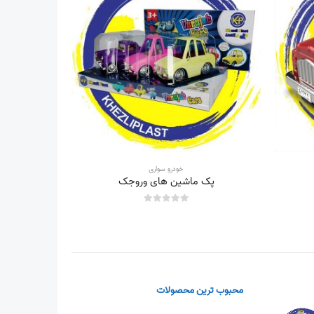
خودرو سواری
پک ماشین های وروجک
out of 5
0
محبوب ترین محصولات