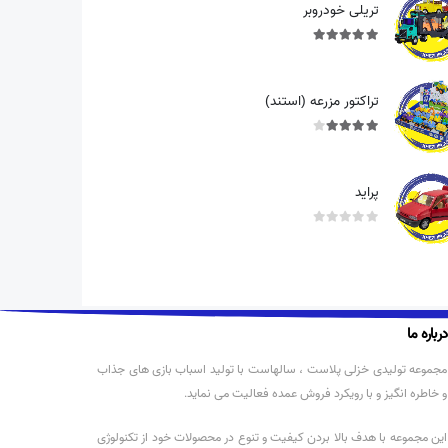
تریلی خودروبر
out of 5
5.00
تراکتور مزرعه (استند)
out of 5
4.00
پراید
out of 5
0
درباره ما
مجموعه تولیدی خزلی پلاست ، سالهاست با تولید اسباب بازی های جذاب
و خاطره انگیز و با رویکرد فروش عمده فعالیت می نماید.
این مجموعه با هدف بالا بردن کیفیت و تنوع در محصولات خود از تکنولوژی